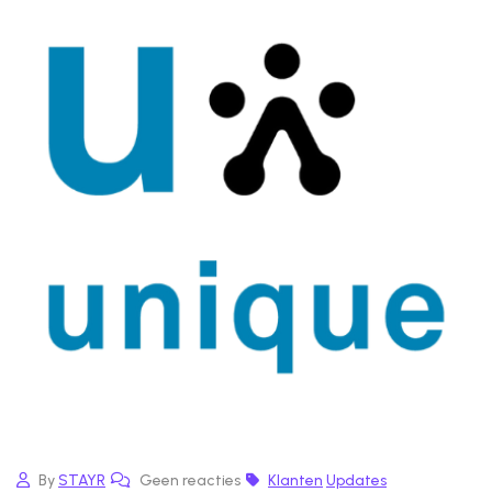
By
STAYR
Geen reacties
Klanten
Updates